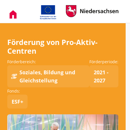
Förderung von Pro-Aktiv-
Centren
Förderbereich:
Förderperiode:
Soziales, Bildung und
2021 -
Gleichstellung
2027
Fonds:
ESF+